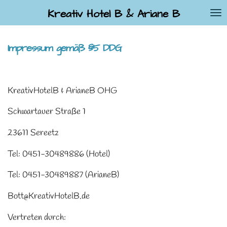
Zum
Kreativ Hotel B & Ariane B
Hauptinhalt
springen
Impressum gemäß §5 DDG
KreativHotelB & ArianeB OHG
Schwartauer Straße 1
23611 Sereetz
Tel: 0451-30489886 (Hotel)
Tel: 0451-30489887 (ArianeB)
Bott@KreativHotelB.de
Vertreten durch: