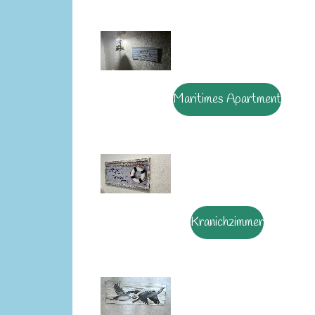
Maritimes Apartment
Kranichzimmer