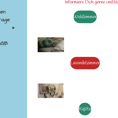
Informiere Dich gerne und kl
sen
Waldzimmer
rage
AGB
d
Lavendelzimmer
Kajüte